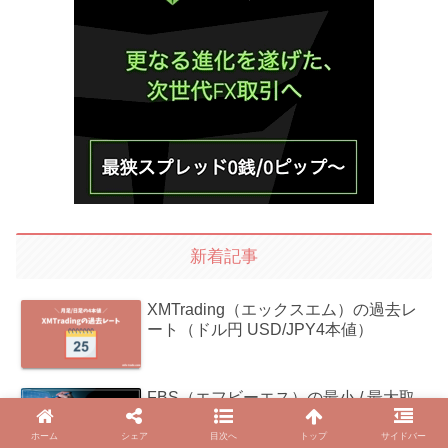
新着記事
XMTrading（エックスエム）の過去レ
ート（ドル円 USD/JPY4本値）
FBS（エフビーエス）の最小 / 最大取
引ロット数とポジション数
ホーム
シェア
目次へ
トップ
サイドバー