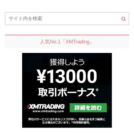
人気No.1「XMTrading」