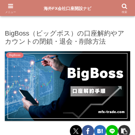
新規口座開設で13,000円ボーナス
海外FX会社口座開設ナビ
メニュー
検索
BigBoss（ビッグボス）の口座解約やア
カウントの閉鎖・退会・削除方法
BigBoss