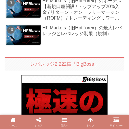
HF Markets（旧HotForex）のボーナス
【新規口座開設 / トップアップ20%入
金 / リターン・オン・フリーマージン
（ROFM） / トレーディングリワード
ボーナス】
HF Markets（旧HotForex）の最大レバ
レッジとレバレッジ制限（規制）
レバレッジ2,222倍「BigBoss」
ホーム
シェア
目次へ
トップ
サイドバー