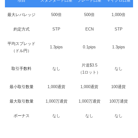
項目
スタンダード口座
ブレード口座
マイクロ口座
最大レバレッジ
500倍
500倍
1,000倍
約定方式
STP
ECN
STP
平均スプレッド
1.3pips
0.1pips
1.3pips
（ドル円）
片道$3.5
取引手数料
なし
なし
（1ロット）
最小取引数量
1,000通貨
1,000通貨
100通貨
最大取引数量
1,000万通貨
1,000万通貨
100万通貨
ボーナス
なし
なし
なし