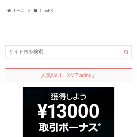
ホーム
TitanFX
人気No.1「XMTrading」