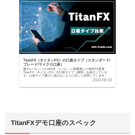
TitanFX（タイタンFX）の口座タイプ（スタンダード/
ブレード/マイクロ口座）
最大レバレッジ1,000倍、レバレッジ制限無しの海外FX業者
TitanFX（タイタンFX）の口座タイプ（種類）を紹介していま
す。口座タイプ選びに迷わないように詳しく説明しています。
2024.08.03
TitanFXデモ口座のスペック