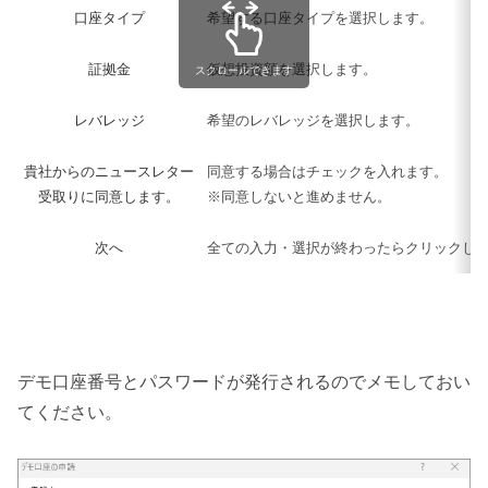
口座タイプ
希望する口座タイプを選択します。
証拠金
仮想投資額を選択します。
スクロールできます
レバレッジ
希望のレバレッジを選択します。
貴社からのニュースレター
同意する場合はチェックを入れます。
受取りに同意します。
※同意しないと進めません。
次へ
全ての入力・選択が終わったらクリックし
デモ口座番号とパスワードが発行されるのでメモしておい
てください。